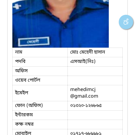
নাম
মোঃ মেহেদী হাসান
পদবি
এসআই(নিঃ)
অফিস
ওয়েব পোর্টল
mehedimcj
ইমেইল
@gmail.com
ফোন (অফিস)
০১৩২০-১২৬৮৬৫
ইন্টারকম
কক্ষ নম্বর
মোবাইল
০১৭১৭-৬৮৯৯৮১