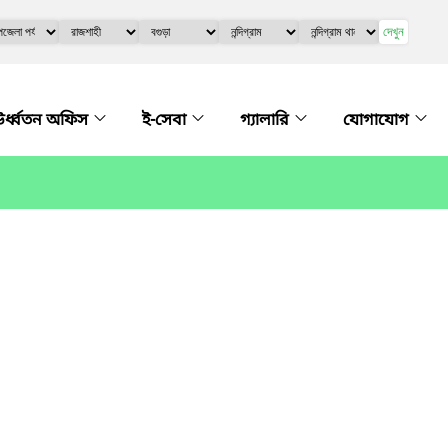
দেখুন
র্ধ্বতন অফিস
ই-সেবা
গ্যালারি
যোগাযোগ