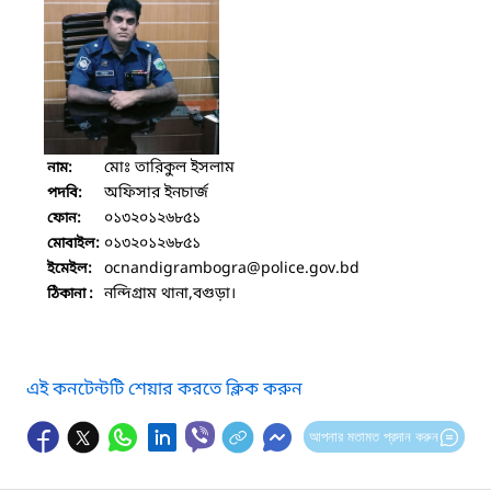
মোঃ তারিকুল ইসলাম
নাম:
অফিসার ইনচার্জ
পদবি:
০১৩২০১২৬৮৫১
ফোন:
০১৩২০১২৬৮৫১
মোবাইল:
ocnandigrambogra
@police.gov.bd
ইমেইল:
নন্দিগ্রাম থানা,বগুড়া।
ঠিকানা :
এই কনটেন্টটি শেয়ার করতে ক্লিক করুন
আপনার মতামত প্রদান করুন