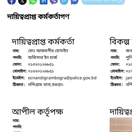
আপনার মতামত প্রদান করুন
দায়িত্বপ্রাপ্ত কর্মকর্তাগণ
দায়িত্বপ্রাপ্ত কর্মকর্তা
বিকল্প দ
মোঃ আজমগীর হোসাইন
জন
নাম:
নাম:
অফিসার ইন চার্জ
পুল
পদবি:
পদবি:
০১৩২০১২৬৮৫১
০১
ফোন:
ফোন:
০১৩২০১২৬৮৫১
০১
মোবাইল:
মোবাইল:
ocnandigrambogra
@police.gov.bd
ja
ইমেইল:
ইমেইল:
নন্দিগ্রাম থানা,বগুড়া।
নন্
ঠিকানা :
ঠিকানা :
আপীল কর্তৃপক্ষ
দায়িত্বপ
নাম:
পদবি: